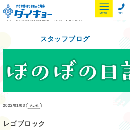
MENU
TEL
トップ
>
野村美菜のほのぼの日記
>
その他
>
レゴブロック
スタッフブログ
2022/01/03
その他
レゴブロック