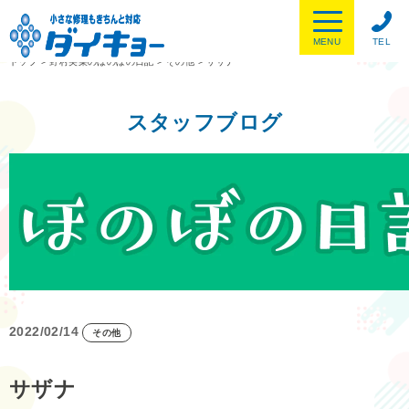
MENU
TEL
トップ
>
野村美菜のほのぼの日記
>
その他
>
サザナ
スタッフブログ
2022/02/14
その他
サザナ