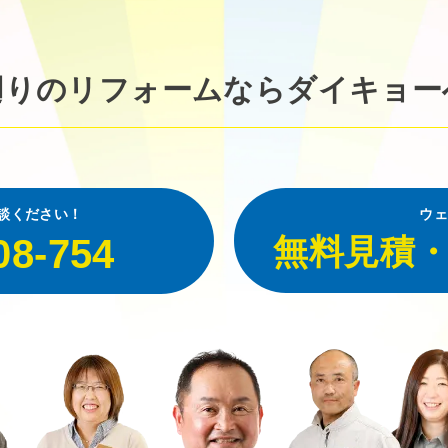
廻りのリフォームなら
ダイキョー
談ください！
ウェ
08-754
無料見積