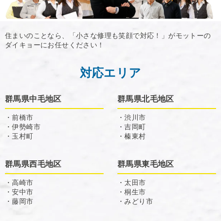
住まいのことなら、「小さな修理も笑顔で対応！」がモットーの
ダイキョーにお任せください！
対応エリア
群馬県中毛地区
群馬県北毛地区
・前橋市
・渋川市
・伊勢崎市
・吉岡町
・玉村町
・榛東村
群馬県西毛地区
群馬県東毛地区
・高崎市
・太田市
・安中市
・桐生市
・藤岡市
・みどり市