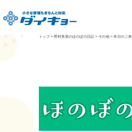
トップ
>
野村美菜のほのぼの日記
>
その他
>
本日のご来