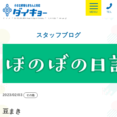
MENU
TEL
トップ
>
野村美菜のほのぼの日記
>
その他
>
豆まき
スタッフブログ
2023/02/03
その他
豆まき