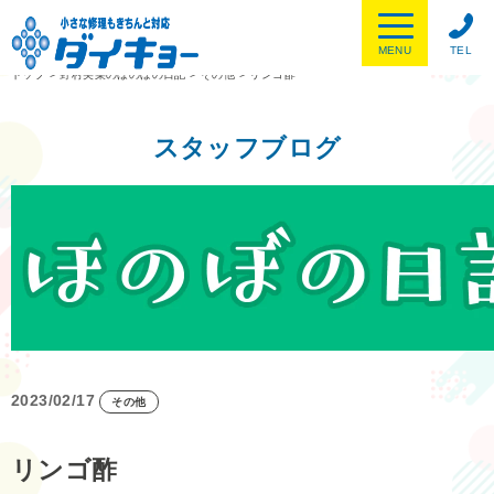
MENU
TEL
トップ
>
野村美菜のほのぼの日記
>
その他
>
リンゴ酢
スタッフブログ
2023/02/17
その他
リンゴ酢