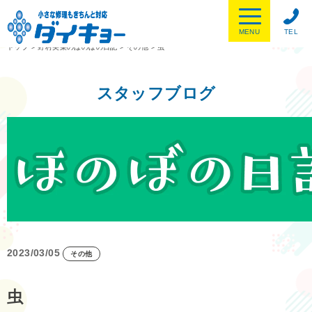
MENU
TEL
トップ
>
野村美菜のほのぼの日記
>
その他
>
虫
スタッフブログ
2023/03/05
その他
虫