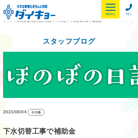
MENU
TEL
トップ
>
野村美菜のほのぼの日記
>
その他
>
下水切替工事で補助金
スタッフブログ
2023/08/04
その他
下水切替工事で補助金