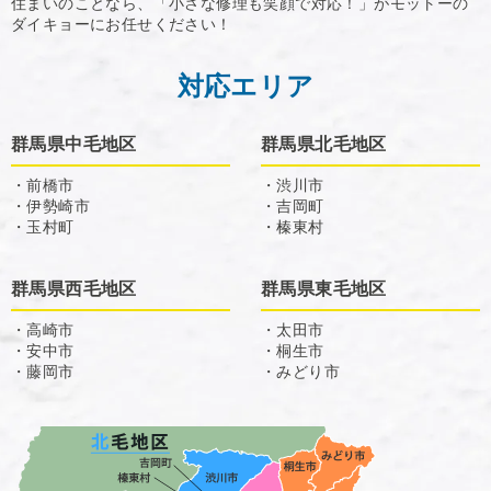
住まいのことなら、「小さな修理も笑顔で対応！」がモットーの
ダイキョーにお任せください！
対応エリア
群馬県中毛地区
群馬県北毛地区
・前橋市
・渋川市
・伊勢崎市
・吉岡町
・玉村町
・榛東村
群馬県西毛地区
群馬県東毛地区
・高崎市
・太田市
・安中市
・桐生市
・藤岡市
・みどり市