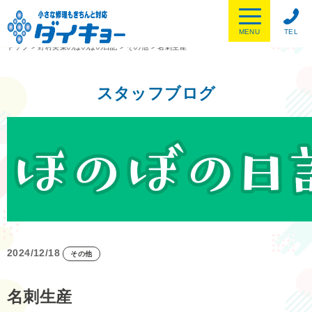
MENU
TEL
トップ
>
野村美菜のほのぼの日記
>
その他
>
名刺生産
スタッフブログ
2024/12/18
その他
名刺生産