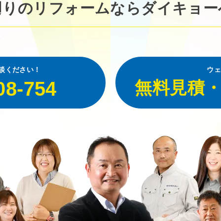
廻りのリフォームなら
ダイキョー
談ください！
ウェ
08-754
無料見積