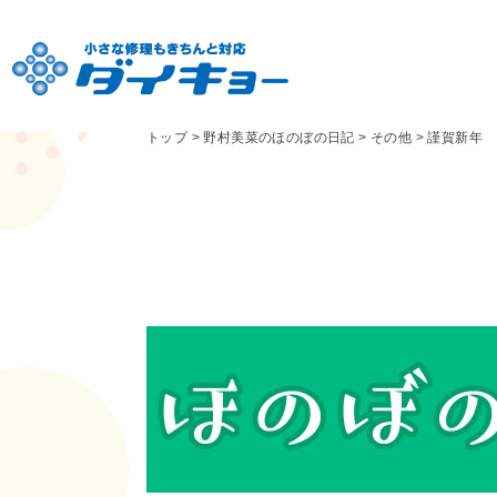
トップ
>
野村美菜のほのぼの日記
>
その他
>
謹賀新年