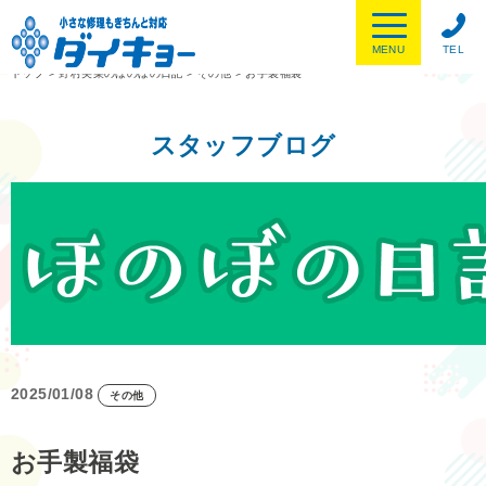
MENU
TEL
トップ
>
野村美菜のほのぼの日記
>
その他
>
お手製福袋
スタッフブログ
2025/01/08
その他
お手製福袋