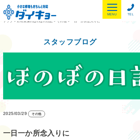
MENU
TEL
トップ
>
野村美菜のほのぼの日記
>
その他
>
一日一か所念入りに
スタッフブログ
2025/03/29
その他
一日一か所念入りに