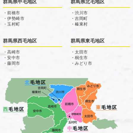
群馬県中毛地区
群馬県北毛地区
・前橋市
・渋川市
・伊勢崎市
・吉岡町
・玉村町
・榛東村
群馬県西毛地区
群馬県東毛地区
・高崎市
・太田市
・安中市
・桐生市
・藤岡市
・みどり市