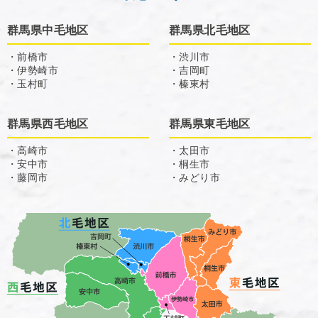
群馬県中毛地区
群馬県北毛地区
・前橋市
・渋川市
・伊勢崎市
・吉岡町
・玉村町
・榛東村
群馬県西毛地区
群馬県東毛地区
・高崎市
・太田市
・安中市
・桐生市
・藤岡市
・みどり市