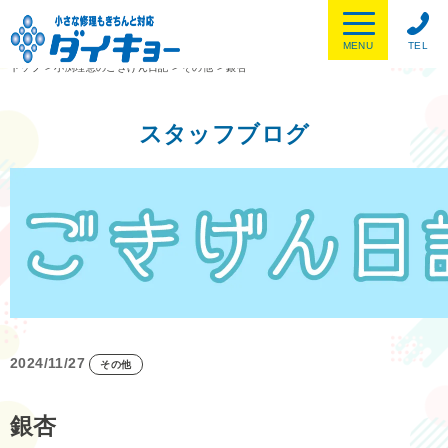
MENU
TEL
トップ
>
小渕理恵のごきげん日記
>
その他
>
銀杏
スタッフブログ
2024/11/27
その他
銀杏