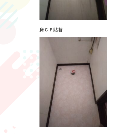
床ＣＦ貼替