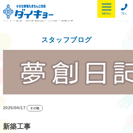
MENU
TEL
トップ
>
定形一男の夢創日記
>
その他
>
新築工事
スタッフブログ
2025/04/17
その他
新築工事