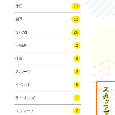
休日
13
四季
12
食べ物
26
不動産
2
仕事
6
スポーツ
2
イベント
5
ライオンズ
1
リフォーム
2