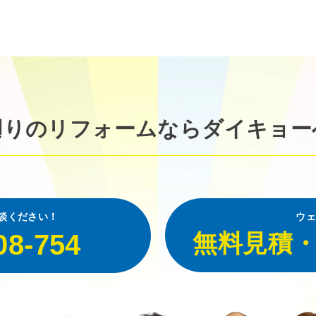
廻りのリフォームなら
ダイキョー
談ください！
ウェ
08-754
無料見積