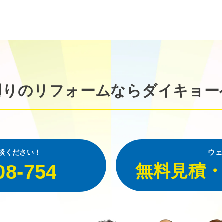
廻りのリフォームなら
ダイキョー
談ください！
ウェ
08-754
無料見積