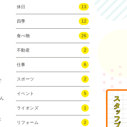
休日
13
四季
12
食べ物
26
不動産
2
仕事
6
スポーツ
2
で
イベント
5
ん
ライオンズ
1
ま
リフォーム
2