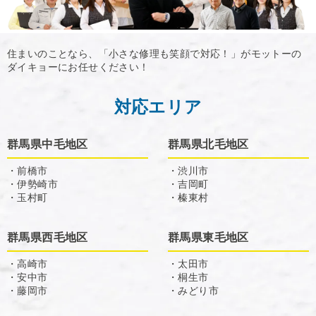
住まいのことなら、「小さな修理も笑顔で対応！」がモットーの
ダイキョーにお任せください！
対応エリア
群馬県中毛地区
群馬県北毛地区
・前橋市
・渋川市
・伊勢崎市
・吉岡町
・玉村町
・榛東村
群馬県西毛地区
群馬県東毛地区
・高崎市
・太田市
・安中市
・桐生市
・藤岡市
・みどり市