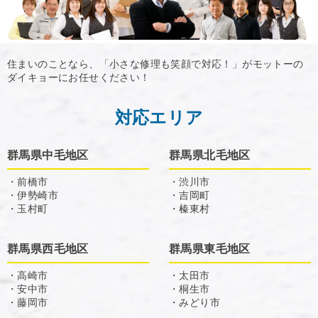
住まいのことなら、「小さな修理も笑顔で対応！」がモットーの
ダイキョーにお任せください！
対応エリア
群馬県中毛地区
群馬県北毛地区
・前橋市
・渋川市
・伊勢崎市
・吉岡町
・玉村町
・榛東村
群馬県西毛地区
群馬県東毛地区
・高崎市
・太田市
・安中市
・桐生市
・藤岡市
・みどり市