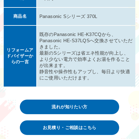
商品名
Panasonic Sシリーズ 370L
既存のPanasonic HE-K37CQから、
Panasonic HE-S37LQSへ交換させていただ
きました。
リフォームア
最新のSシリーズは省エネ性能が向上し、
ドバイザーか
より少ない電力で効率よくお湯を作ること
らの一言
が出来ます。
静音性や操作性もアップし、毎日より快適
にご使用いただけます。
流れが知りたい方
お見積り・ご相談はこちら