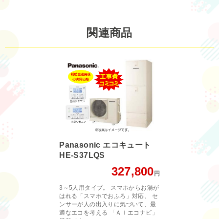
関連商品
Panasonic エコキュート
HE-S37LQS
327,800
円
3～5人用タイプ。 スマホからお湯が
はれる「スマホでおふろ」対応、 セ
ンサーが人の出入りに気づいて、最
適なエコを考える 「ＡＩエコナビ」