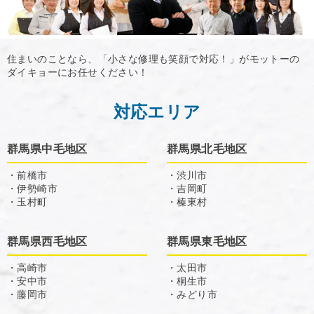
住まいのことなら、「小さな修理も笑顔で対応！」がモットーの
ダイキョーにお任せください！
対応エリア
群馬県中毛地区
群馬県北毛地区
・前橋市
・渋川市
・伊勢崎市
・吉岡町
・玉村町
・榛東村
群馬県西毛地区
群馬県東毛地区
・高崎市
・太田市
・安中市
・桐生市
・藤岡市
・みどり市