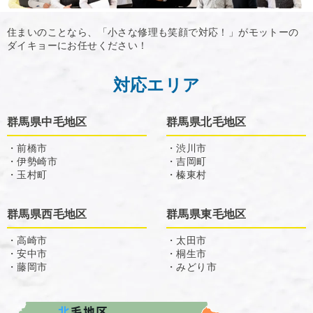
住まいのことなら、「小さな修理も笑顔で対応！」がモットーの
ダイキョーにお任せください！
対応エリア
群馬県中毛地区
群馬県北毛地区
・前橋市
・渋川市
・伊勢崎市
・吉岡町
・玉村町
・榛東村
群馬県西毛地区
群馬県東毛地区
・高崎市
・太田市
・安中市
・桐生市
・藤岡市
・みどり市