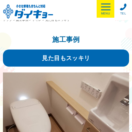
MENU
TEL
トップ
>
施工事例
>
トイレ
>
見た目もスッキリ
施工事例
見た目もスッキリ