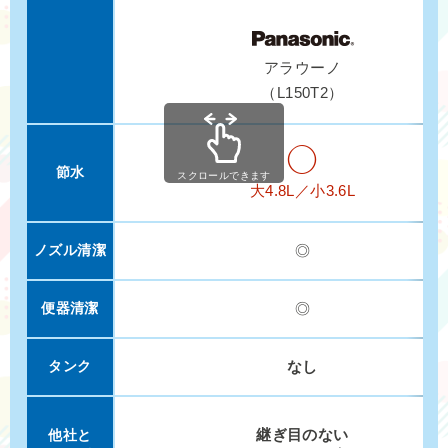
アラウーノ
（L150T2）
◯
節水
スクロールできます
大4.8L／小3.6L
ノズル清潔
◎
便器清潔
◎
タンク
なし
継ぎ目のない
他社と