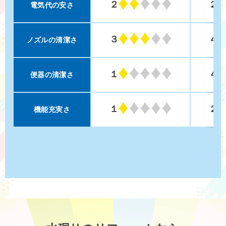
２
２
電気代の安さ
３
４
ノズルの清潔さ
１
４
便器の清潔さ
１
２
機能充実さ