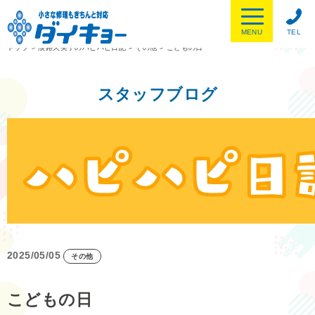
MENU
TEL
トップ
>
淡路久美子のハピハピ日記
>
その他
>
こどもの日
スタッフブログ
2025/05/05
その他
こどもの日