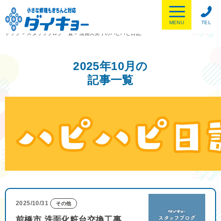
MENU
TEL
トップ
>
スタッフブログ一覧
>
淡路久美子のハピハピ日記
2025年10月の
記事一覧
2025/10/31
その他
前橋市 洗面化粧台交換工事