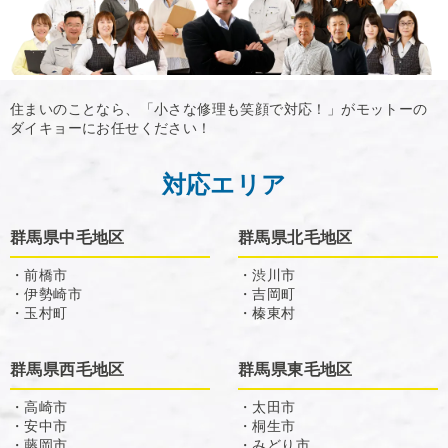
住まいのことなら、「小さな修理も笑顔で対応！」がモットーの
ダイキョーにお任せください！
対応エリア
群馬県中毛地区
群馬県北毛地区
・前橋市
・渋川市
・伊勢崎市
・吉岡町
・玉村町
・榛東村
群馬県西毛地区
群馬県東毛地区
・高崎市
・太田市
・安中市
・桐生市
・藤岡市
・みどり市