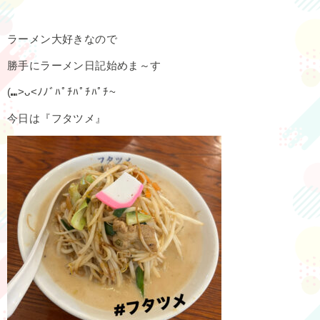
ラーメン大好きなので
勝手にラーメン日記始めま～す
(⑉>ᴗ<ﾉﾉﾞﾊﾟﾁﾊﾟﾁﾊﾟﾁ~
今日は『フタツメ』