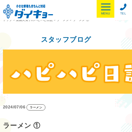
MENU
TEL
トップ
>
淡路久美子のハピハピ日記
>
ラーメン
>
ラーメン ①
スタッフブログ
2024/07/06
ラーメン
ラーメン ①