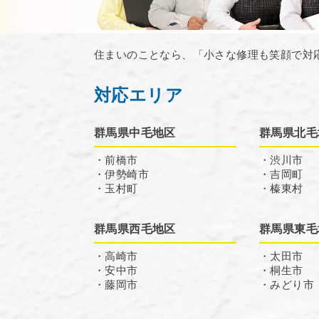
住まいのことなら、「小さな修理も笑顔で対
対応エリア
群馬県中毛地区
群馬県北毛
・前橋市
・渋川市
・伊勢崎市
・吉岡町
・玉村町
・榛東村
群馬県西毛地区
群馬県東毛
・高崎市
・太田市
・安中市
・桐生市
・藤岡市
・みどり市