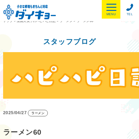
MENU
TEL
トップ
>
淡路久美子のハピハピ日記
>
ラーメン
>
ラーメン60
スタッフブログ
2025/04/27
ラーメン
ラーメン60