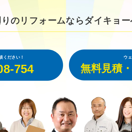
廻りのリフォームなら
ダイキョー
談ください！
ウェ
08-754
無料見積