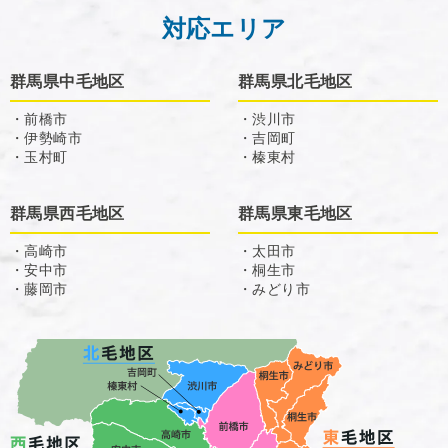
対応エリア
群馬県中毛地区
群馬県北毛地区
・前橋市
・渋川市
・伊勢崎市
・吉岡町
・玉村町
・榛東村
群馬県西毛地区
群馬県東毛地区
・高崎市
・太田市
・安中市
・桐生市
・藤岡市
・みどり市