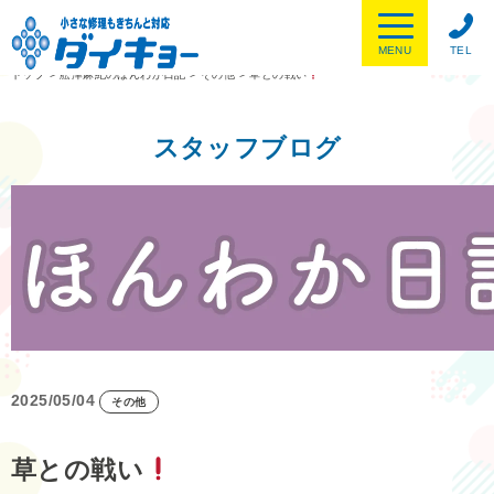
MENU
TEL
トップ
>
舩津麻紀のほんわか日記
>
その他
>
草との戦い
スタッフブログ
2025/05/04
その他
草との戦い