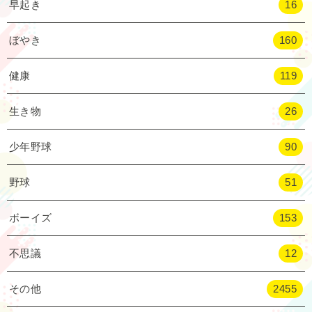
早起き
16
ぼやき
160
健康
119
生き物
26
少年野球
90
野球
51
ボーイズ
153
不思議
12
その他
2455