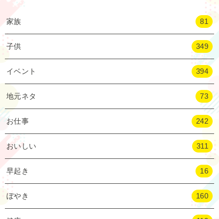
家族
81
子供
349
イベント
394
地元ネタ
73
お仕事
242
おいしい
311
早起き
16
ぼやき
160