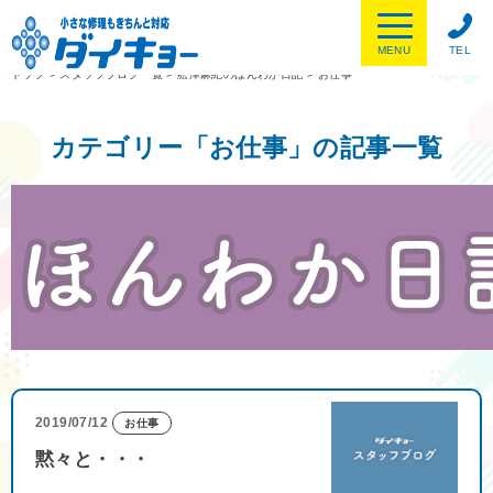
MENU
TEL
トップ
>
スタッフブログ一覧
>
舩津麻紀のほんわか日記
>
お仕事
カテゴリー「お仕事」の記事一覧
2019/07/12
お仕事
黙々と・・・