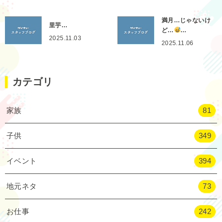
満月…じゃないけ
里芋…
ど…
…
2025.11.03
2025.11.06
カテゴリ
家族
81
子供
349
イベント
394
地元ネタ
73
お仕事
242