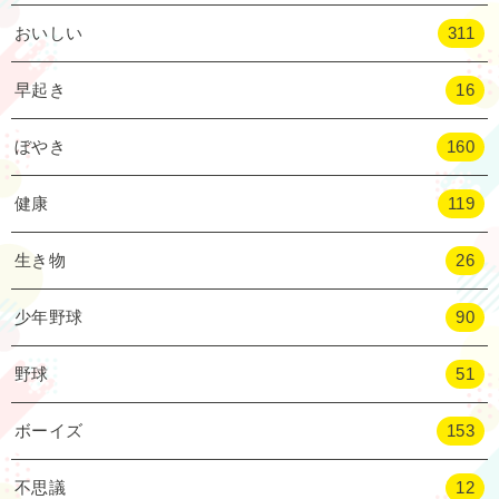
おいしい
311
早起き
16
ぼやき
160
健康
119
生き物
26
少年野球
90
野球
51
ボーイズ
153
不思議
12