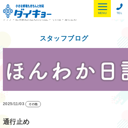
MENU
TEL
トップ
>
舩津麻紀のほんわか日記
>
その他
>
通行止め
スタッフブログ
2025/11/03
その他
通行止め