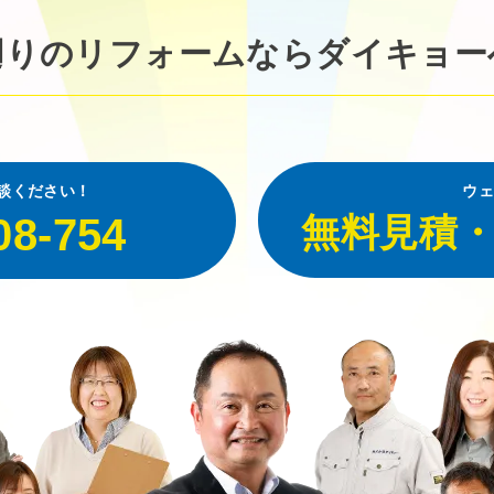
廻りのリフォームなら
ダイキョー
談ください！
ウェ
08-754
無料見積