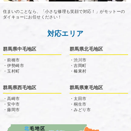
住まいのことなら、「小さな修理も笑顔で対応！」がモットーの
ダイキョーにお任せください！
対応エリア
群馬県中毛地区
群馬県北毛地区
・前橋市
・渋川市
・伊勢崎市
・吉岡町
・玉村町
・榛東村
群馬県西毛地区
群馬県東毛地区
・高崎市
・太田市
・安中市
・桐生市
・藤岡市
・みどり市