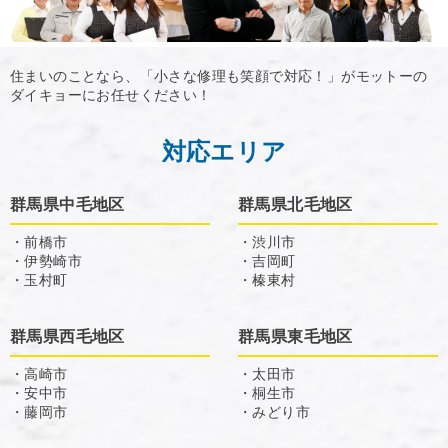
住まいのことなら、「小さな修理も笑顔で対応！」がモットーの
ダイキョーにお任せください！
対応エリア
群馬県中毛地区
群馬県北毛地区
・前橋市
・渋川市
・伊勢崎市
・吉岡町
・玉村町
・榛東村
群馬県西毛地区
群馬県東毛地区
・高崎市
・太田市
・安中市
・桐生市
・藤岡市
・みどり市