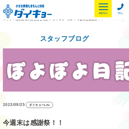
MENU
TEL
トップ
>
池田友美のぽよぽよ日記
>
ダイキョーLife
>
今週末は感謝祭！！
スタッフブログ
2023/09/25
ダイキョーLife
今週末は感謝祭！！