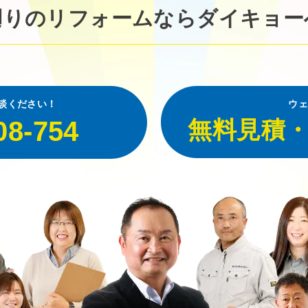
廻りのリフォームなら
ダイキョー
談ください！
ウェ
08-754
無料見積