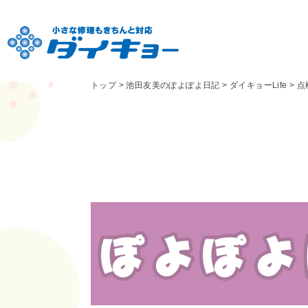
トップ
>
池田友美のぽよぽよ日記
>
ダイキョーLife
>
点