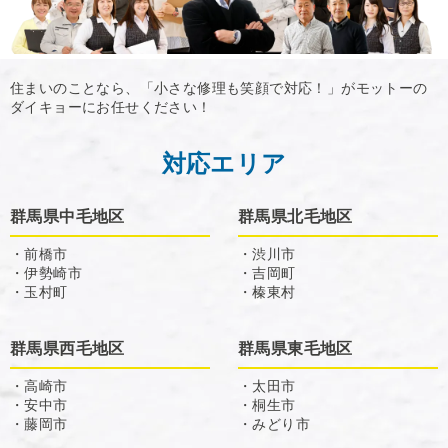
住まいのことなら、「小さな修理も笑顔で対応！」がモットーの
ダイキョーにお任せください！
対応エリア
群馬県中毛地区
群馬県北毛地区
・前橋市
・渋川市
・伊勢崎市
・吉岡町
・玉村町
・榛東村
群馬県西毛地区
群馬県東毛地区
・高崎市
・太田市
・安中市
・桐生市
・藤岡市
・みどり市