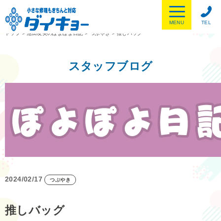
MENU
TEL
トップ
>
池田友美のぽよぽよ日記
>
つぶやき
>
推しバッグ
スタッフブログ
2024/02/17
つぶやき
推しバッグ