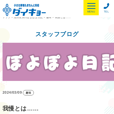
MENU
TEL
トップ
>
池田友美のぽよぽよ日記
>
趣味
>
我慢とは……
スタッフブログ
2024/03/09
趣味
我慢とは……