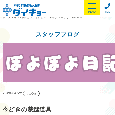
MENU
TEL
トップ
>
池田友美のぽよぽよ日記
>
つぶやき
>
今どきの裁縫道具
スタッフブログ
2026/04/22
つぶやき
今どきの裁縫道具