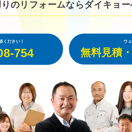
廻りのリフォームなら
ダイキョー
談ください！
ウェ
08-754
無料見積