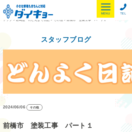
MENU
TEL
トップ
>
岩崎憲一のどんよく日記
>
その他
>
前橋市 塗装工事 パート１
スタッフブログ
2024/06/06
その他
前橋市 塗装工事 パート１