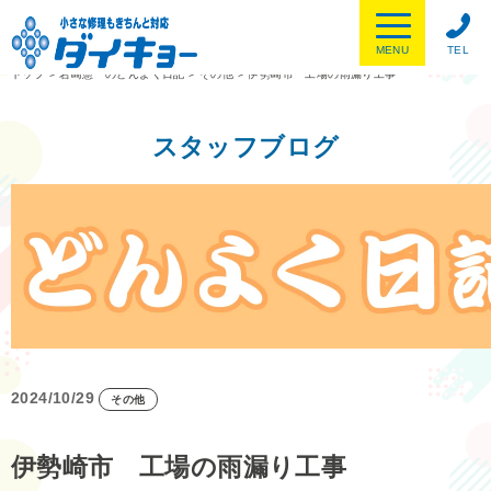
MENU
TEL
トップ
>
岩崎憲一のどんよく日記
>
その他
>
伊勢崎市 工場の雨漏り工事
スタッフブログ
2024/10/29
その他
伊勢崎市 工場の雨漏り工事