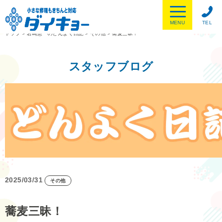
MENU
TEL
トップ
>
岩崎憲一のどんよく日記
>
その他
>
蕎麦三昧！
スタッフブログ
2025/03/31
その他
蕎麦三昧！