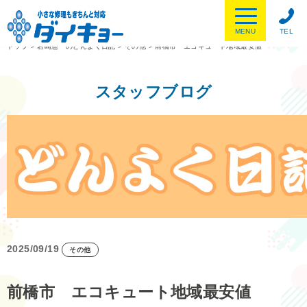
MENU
TEL
トップ
>
岩崎憲一のどんよく日記
>
その他
>
前橋市 エコキュート地域最安値
スタッフブログ
2025/09/19
その他
前橋市 エコキュート地域最安値